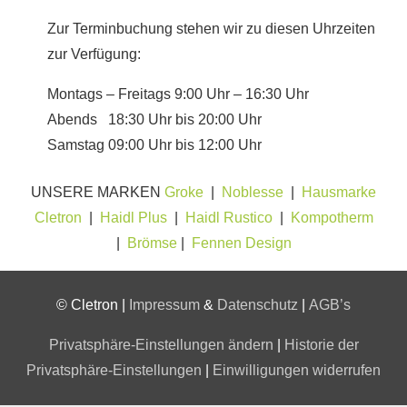
Zur Terminbuchung stehen wir zu diesen Uhrzeiten
zur Verfügung:
Montags – Freitags 9:00 Uhr – 16:30 Uhr
Abends 18:30 Uhr bis 20:00 Uhr
Samstag 09:00 Uhr bis 12:00 Uhr
UNSERE MARKEN
Groke
|
Noblesse
|
Hausmarke
Cletron
|
Haidl Plus
|
Haidl Rustico
|
Kompotherm
|
Brömse
|
Fennen Design
© Cletron |
Impressum
&
Datenschutz
|
AGB’s
Privatsphäre-Einstellungen ändern
|
Historie der
Privatsphäre-Einstellungen
|
Einwilligungen widerrufen