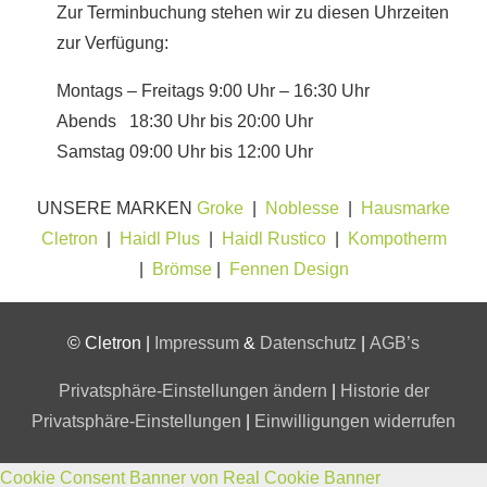
Zur Terminbuchung stehen wir zu diesen Uhrzeiten
zur Verfügung:
Montags – Freitags 9:00 Uhr – 16:30 Uhr
Abends 18:30 Uhr bis 20:00 Uhr
Samstag 09:00 Uhr bis 12:00 Uhr
UNSERE MARKEN
Groke
|
Noblesse
|
Hausmarke
Cletron
|
Haidl Plus
|
Haidl Rustico
|
Kompotherm
|
Brömse
|
Fennen Design
© Cletron |
Impressum
&
Datenschutz
|
AGB’s
Privatsphäre-Einstellungen ändern
|
Historie der
Privatsphäre-Einstellungen
|
Einwilligungen widerrufen
Cookie Consent Banner von Real Cookie Banner