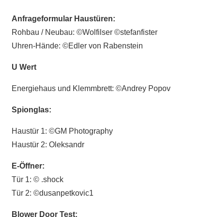
Anfrageformular Haustüren:
Rohbau / Neubau: ©
Wolfilser ©
stefanfister
Uhren-Hände: ©Edler von Rabenstein
U Wert
Energiehaus und Klemmbrett:
©
Andrey Popov
Spionglas:
Haustür 1:
©
GM Photography
Haustür 2: Oleksandr
E-Öffner:
Tür 1: ©
.shock
Tür 2: ©dusanpetkovic1
Blower Door Test: